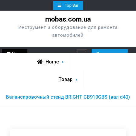
Skip
Top Bar
to
mobas.com.ua
content
Инструмент и оборудование для ремонта
автомобилей
Menu
Перезвонить
Search
Home
Товар
Балансировочный стенд BRIGHT CB910GBS (вал d40)