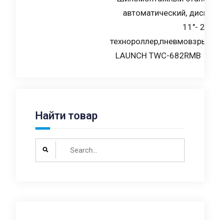
автоматический, диски
по
11″- 26″
записям
технороллер,пневмовзрыв
LAUNCH TWC-682RMB
Найти товар
Search
for: