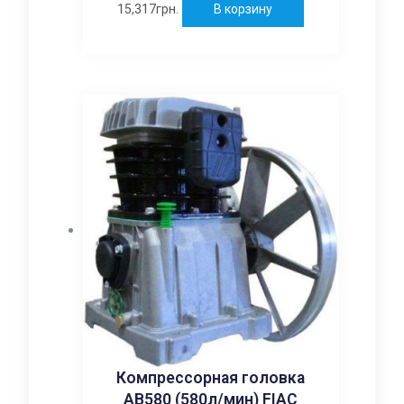
15,317
грн.
В корзину
Компрессорная головка
AB580 (580л/мин) FIAC