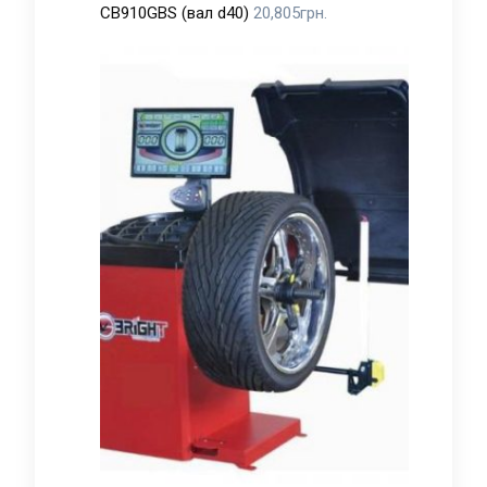
CB910GBS (вал d40)
20,805
грн.