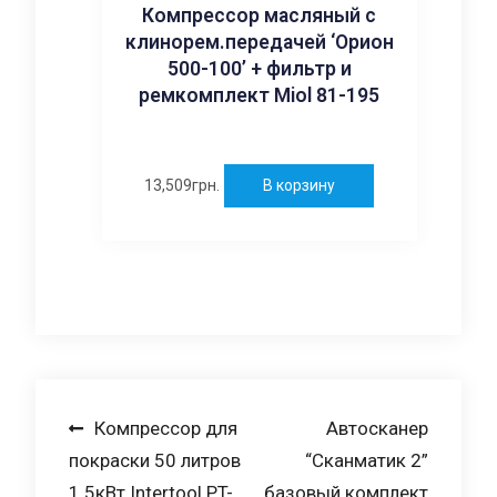
Компрессор масляный с
клинорем.передачей ‘Орион
500-100’ + фильтр и
ремкомплект Miol 81-195
13,509
грн.
В корзину
Навигация
Компрессор для
Автосканер
покраски 50 литров
“Сканматик 2”
по
1.5кВт Intertool PT-
базовый комплект