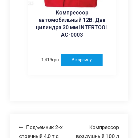
Компрессор
автомобильный 12В. Два
цилиндра 30 мм INTERTOOL
AC-0003
1,419
грн.
В корзину
Навигация
Подъемник 2-х
Компрессор
стоечный 4,0 т с
воздушный 100 л