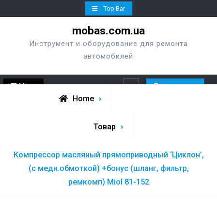
Skip
Top Bar
to
mobas.com.ua
content
Инструмент и оборудование для ремонта
автомобилей
Menu
Перезвонить
Search
Home
Товар
Компрессор масляный прямоприводный ‘Циклон’,
(с медн.обмоткой) +бонус (шланг, фильтр,
ремкомп) Miol 81-152