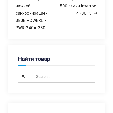
по
нижней
500 л/мин Intertool
записям
синхронизацией
PT-0013
380В POWERLIFT
PWR-240A-380
Найти товар
Search
for: