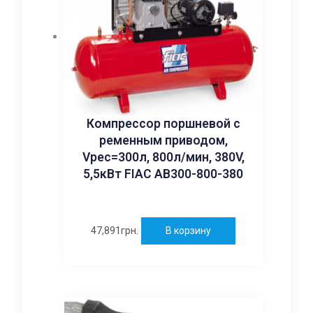
Компрессор поршневой с
ременным приводом,
Vрес=300л, 800л/мин, 380V,
5,5кВт FIAC AB300-800-380
47,891
грн.
В корзину