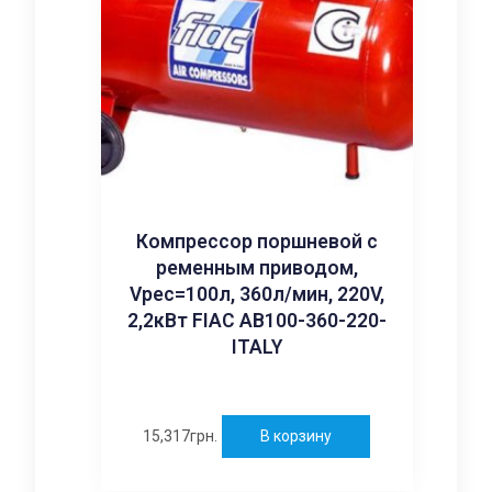
Компрессор поршневой с
ременным приводом,
Vрес=100л, 360л/мин, 220V,
2,2кВт FIAC AB100-360-220-
ITALY
15,317
грн.
В корзину