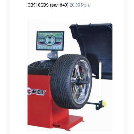
CB910GBS (вал d40)
20,805
грн.