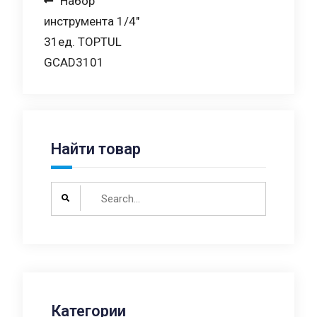
Навигация
Набор
инструмента 1/4″
по
31ед. TOPTUL
записям
GCAD3101
Найти товар
Search
for:
Категории