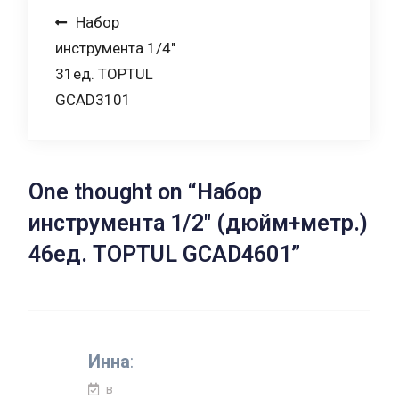
Навигация
Набор
инструмента 1/4″
по
31ед. TOPTUL
записям
GCAD3101
One thought on “
Набор
инструмента 1/2″ (дюйм+метр.)
46ед. TOPTUL GCAD4601
”
Инна
:
в