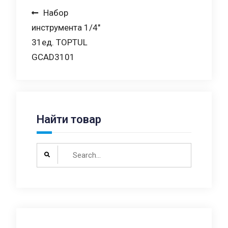
Навигация
Набор
инструмента 1/4″
по
31ед. TOPTUL
записям
GCAD3101
Найти товар
Search
for: