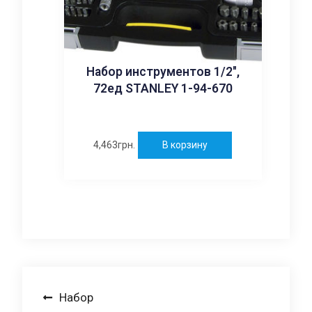
Набор инструментов 1/2″,
72ед STANLEY 1-94-670
4,463
грн.
В корзину
Навигация
Набор