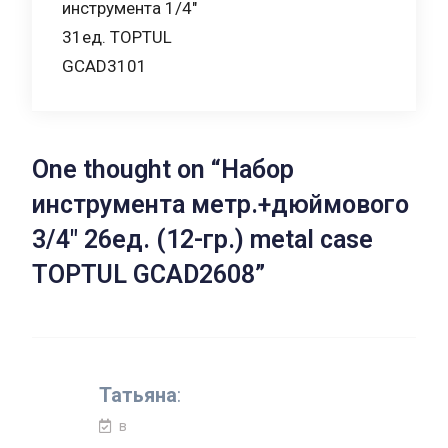
инструмента 1/4″
по
31ед. TOPTUL
записям
GCAD3101
One thought on “
Набор
инструмента метр.+дюймового
3/4″ 26ед. (12-гр.) metal case
TOPTUL GCAD2608
”
Татьяна
:
в