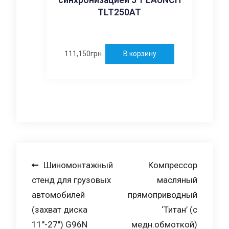
TLT250AT
111,150
грн.
В корзину
Навигация
Шиномонтажный
Компрессор
стенд для грузовых
масляный
по
автомобилей
прямоприводный
записям
(захват диска
‘Титан’ (с
11″-27″) G96N
медн.обмоткой)