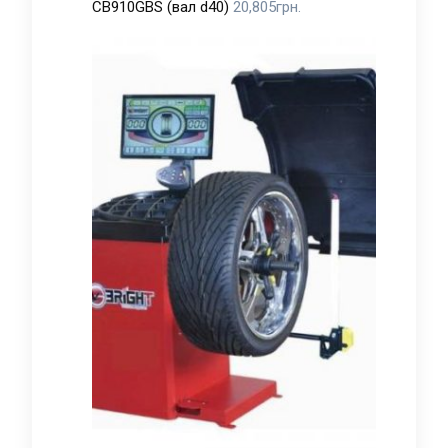
CB910GBS (вал d40)
20,805
грн.