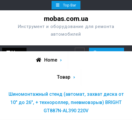
Skip
Top Bar
to
mobas.com.ua
content
Инструмент и оборудование для ремонта
автомобилей
Menu
Перезвонить
Search
Home
Товар
Шиномонтажный стенд (автомат, захват диска от
10″ до 26″, + технороллер, пневмовзрыв) BRIGHT
GT887N-AL390 220V