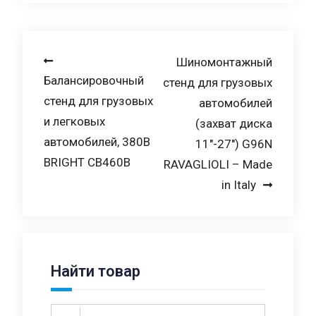
Навигация
Шиномонтажный
Балансировочный
стенд для грузовых
по
стенд для грузовых
автомобилей
записям
и легковых
(захват диска
автомобилей, 380В
11″-27″) G96N
BRIGHT CB460B
RAVAGLIOLI – Made
in Italy
Найти товар
Search