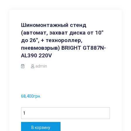
Шиномонтажный стенд
(автомат, захват диска от 10″
до 26″, + технороллер,
пневмовзрыв) BRIGHT GT887N-
AL390 220V
admin
68,400
грн.
Количество
В корзину